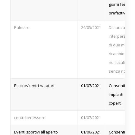
giorni festivi e
prefestivi
Palestre
24/05/2021
Distanza
interpersonal
di due metri e
ricambio d’ari
nei locali,
senza ricircol
Piscine/centri natatori
01/07/2021
Consentite in
impianti
coperti
centri benessere
01/07/2021
Eventi sportivi all’aperto
01/06/2021
Consentita la