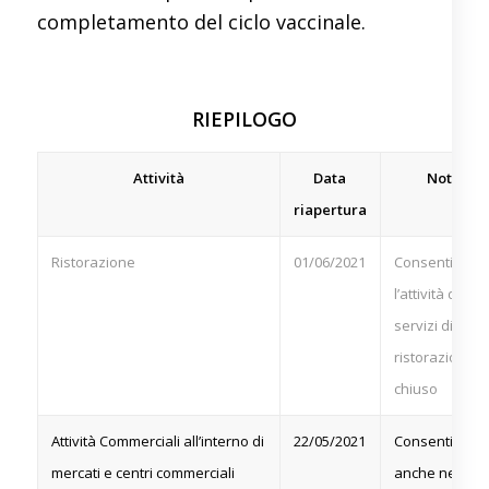
completamento del ciclo vaccinale.
RIEPILOGO
Attività
Data
Note
riapertura
Ristorazione
01/06/2021
Consentita
l’attività dei
servizi di
ristorazione a
chiuso
Attività Commerciali all’interno di
22/05/2021
Consentite
mercati e centri commerciali
anche nei