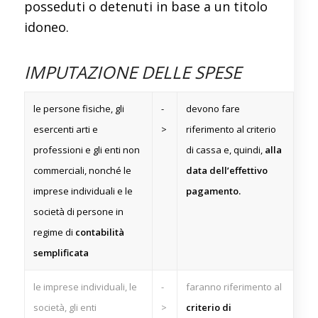
posseduti o detenuti in base a un titolo
idoneo.
IMPUTAZIONE DELLE SPESE
le persone fisiche, gli
-
devono fare
esercenti arti e
>
riferimento al criterio
professioni e gli enti non
di cassa e, quindi,
alla
commerciali, nonché le
data dell’effettivo
imprese individuali e le
pagamento.
società di persone in
regime di
contabilità
semplificata
le imprese individuali, le
-
faranno riferimento al
società, gli enti
>
criterio di