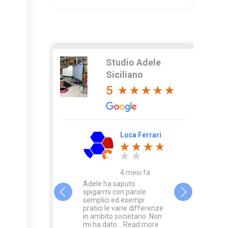
Studio Adele
Siciliano
5
Irina Radu
Luca Ferrari
Sab
Var
2 mesi fa
4 mesi fa
4 m
e Siciliano è un
Adele ha saputo
egnante molto
spigarmi con parole
Conosco la dot
parata e
semplici ed esempi
Siciliano dai te
fessionale. Ha un
pratici le varie differenze
universitari. Pu
o di spiegare molto
in ambito societario. Non
a Milano mi aff
ro, così che mi ha...
mi ha dato...
Read more
sempre al suo 