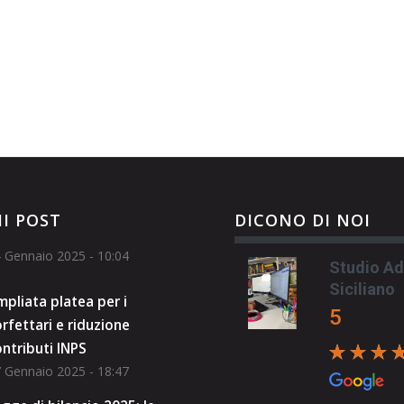
Rea
Studio: oramai...
Read
more
I POST
DICONO DI NOI
 Gennaio 2025 - 10:04
Studio Ad
Siciliano
pliata platea per i
5
rfettari e riduzione
ntributi INPS
 Gennaio 2025 - 18:47