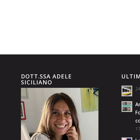
DOTT.SSA ADELE
ULTIM
SICILIANO
24
Am
Fo
co
17