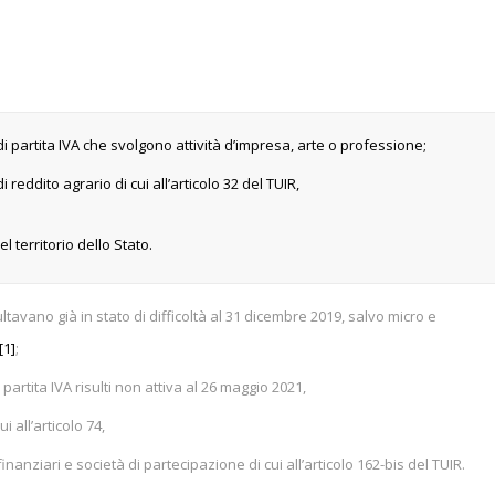
i di partita IVA che svolgono attività d’impresa, arte o professione;
di reddito agrario di cui all’articolo 32 del TUIR,
nel territorio dello Stato.
ultavano già in stato di difficoltà al 31 dicembre 2019, salvo micro e
[1]
;
a partita IVA risulti non attiva al 26 maggio 2021,
ui all’articolo 74,
finanziari e società di partecipazione di cui all’articolo 162-bis del TUIR.