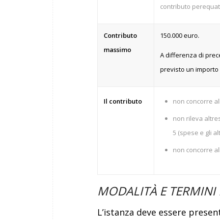
contributo perequat
Contributo
150.000 euro.
massimo
A differenza di prec
previsto un importo
Il contributo
non concorre al
non rileva altres
5 (spese e gli al
non concorre all
MODALITÀ E TERMINI 
L’istanza deve essere presenta