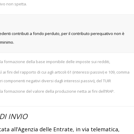
ivo non spetta.
edenti contributi a fondo perduto, per il contributo perequativo non è
 minimo.
la formazione della base imponibile delle imposte sui redditi,
ì ai fini del rapporto di cui agli articoli 61 (interessi passivi) e 109, comma
tri componenti negativi diversi dagli interessi passivi), del TUIR
a formazione del valore della produzione netta ai fini dell’IRAP.
DI INVIO
ta all’Agenzia delle Entrate, in via telematica,