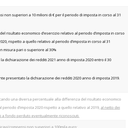
i non superiori a 10 milioni di € per il periodo di imposta in corso al 31
el risultato economico d’esercizio relativo al periodo d’imposta in corso
020, rispetto a quello relativo al periodo d’imposta in corso al 31
in misura pari o superiore al 30%
a dichiarazione dei redditi 2021 anno di imposta 2020 entro il 30
;
te presentato la dichiarazione dei redditi 2020 anno di imposta 2019.
cando una diversa percentuale alla differenza del risultato economico
al periodo d’imposta 2020 rispetto a quello relativo al 2019,
al netto dei
ti a fondo perduto eventualmente riconosciuti.
ricavi/compensi non superiori a 100mila euro;