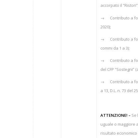
accorpato il “Ristori”,
→ Contributo a fond
2020);
→ Contributo a fond
commi da 1 a 3);
→ Contributo a fond
del CFP “Sostegni” (a
→ Contributo a fondo
a 13, D.L. n. 73 del 
ATTENZIONE! –
Se l
uguale o maggiore al
risultato economico d