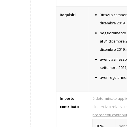
Requisiti
Ricavi o compens
dicembre 2019;
peggioramento d
al 31 dicembre 2
dicembre 2019, 
aver trasmesso l
settembre 2021
aver regolarmen
Importo
è determinato appli
contributo
d’esercizio relativo 
precedenti contribu
30%
per 